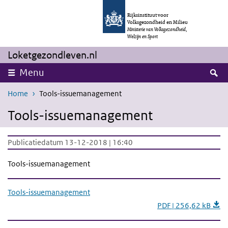
Overslaan en naar de inhoud gaan
Direct naar de hoofdnavigatie
Rijksinstituut voor
Volksgezondheid en Milieu
Ministerie van Volksgezondheid,
Welzijn en Sport
Loketgezondleven.nl
Z
Menu
Home
Tools-issuemanagement
Tools-issuemanagement
Publicatiedatum 13-12-2018 | 16:40
Tools-issuemanagement
Tools-issuemanagement
PDF | 256,62 kB