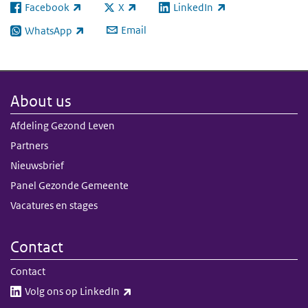
Facebook
X
LinkedIn
(link is external)
(link is external)
(link is external)
Email
WhatsApp
(link is external)
About us
Afdeling Gezond Leven
Partners
Nieuwsbrief
Panel Gezonde Gemeente
Vacatures en stages
Contact
Contact
(link is external)
Volg ons op LinkedIn​​