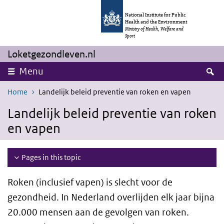
Skip to main content
Skip to main navigation
National Institute for Public
Health and the Environment
Ministry of Health, Welfare and
Sport
Loketgezondleven.nl
S
Menu
Home
Landelijk beleid preventie van roken en vapen
Landelijk beleid preventie van roken
en vapen
Pages in this topic
Roken (inclusief vapen) is slecht voor de
gezondheid. In Nederland overlijden elk jaar bijna
20.000 mensen aan de gevolgen van roken.