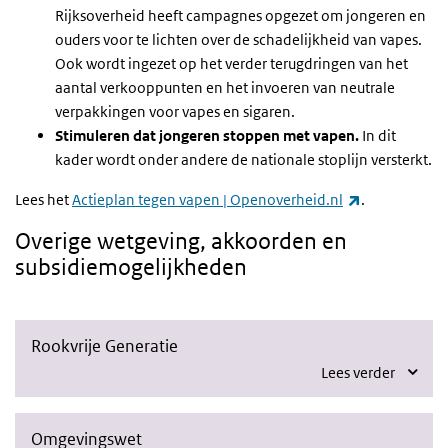
Rijksoverheid heeft campagnes opgezet om jongeren en
ouders voor te lichten over de schadelijkheid van vapes.
Ook wordt ingezet op het verder terugdringen van het
aantal verkooppunten en het invoeren van neutrale
verpakkingen voor vapes en sigaren.
Stimuleren dat jongeren stoppen met vapen.
In dit
kader wordt onder andere de nationale stoplijn versterkt.
(link is exter
Lees het
Actieplan tegen vapen | Openoverheid.nl
.
Overige wetgeving, akkoorden en
subsidiemogelijkheden
Rookvrije Generatie
Lees verder
Omgevingswet