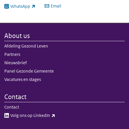
Email
WhatsApp
(link is external)
About us
Afdeling Gezond Leven
Partners
Nieuwsbrief
Panel Gezonde Gemeente
Vacatures en stages
Contact
Contact
(link is external)
Volg ons op LinkedIn​​