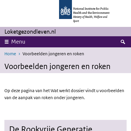
Skip to main content
Skip to main navigation
National Institute for Public
Health and the Environment
Ministry of Health, Welfare and
Sport
Loketgezondleven.nl
S
Menu
Home
Voorbeelden jongeren en roken
Voorbeelden jongeren en roken
Op deze pagina van het Wat werkt dossier vindt u voorbeelden
van de aanpak van roken onder jongeren.
De Rookvrije Generatie