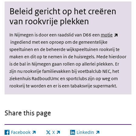
Beleid gericht op het creëren
van rookvrije plekken
In Nijmegen is door een raadslid van D66 een
motie
(link is external)
ing
ediend met een oproep om de gemeentelijke
speeltuinen en de beheerde wijkspeeltuinen rookvrij te
maken en dit op te nemen in de huisregels. Mede hierdoor
is de bal in Nijmegen gaan rollen op allerlei plekken. Er
zijn nu rookvrije familievakken bij voetbalclub NEC, het
ziekenhuis RadboudUmc en sportclubs zijn op weg om
rookvrij te worden en er is een tabaksvrije supermarkt.
Share this page
Facebook
X
LinkedIn
(link is external)
(link is external)
(link is external)