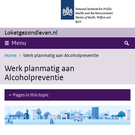
Skip to main content
Skip to main navigation
National Institute for Public
Health and the Environment
Ministry of Health, Welfare and
Sport
Loketgezondleven.nl
S
Menu
Home
Werk planmatig aan Alcoholpreventie
Werk planmatig aan
Alcoholpreventie
Pages in this topic