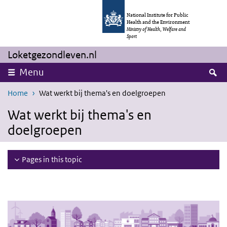
Skip to main content
Skip to main navigation
National Institute for Public
Health and the Environment
Ministry of Health, Welfare and
Sport
Loketgezondleven.nl
S
Menu
Home
Wat werkt bij thema's en doelgroepen
Wat werkt bij thema's en
doelgroepen
Pages in this topic