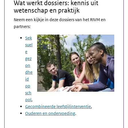
Wat werkt dossiers: kennis uit
wetenschap en praktijk
Neem een kijkje in deze dossiers van het
RIVM
en
partners:
Sek
suel
e
gez
on
dhe
id
op
sch
ool
,
Gecombineerde leefstijlinterventie
,
Ouderen en ondervoeding
.