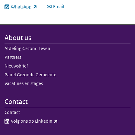
Email
WhatsApp
(link is external)
About us
Afdeling Gezond Leven
Partners
Nieuwsbrief
Panel Gezonde Gemeente
Vacatures en stages
Contact
Contact
(link is external)
Volg ons op LinkedIn​​