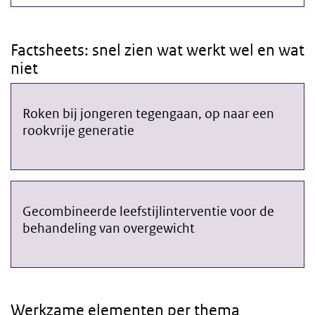
Factsheets: snel zien wat werkt wel en wat
niet
Roken bij jongeren tegengaan, op naar een
Factsheet Roken bij jongeren tegengaan
rookvrije generatie
Gecombineerde leefstijlinterventie voor de
Naar RIVM-publicatie werkzame elementen gecombineerde-leefs
behandeling van overgewicht
Werkzame elementen per thema