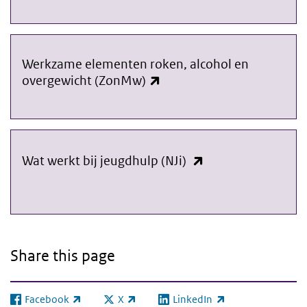
Werkzame elementen roken, alcohol en
(link is external)
link naar Werkzame elementen roken, alcohol en overgewicht
overgewicht (ZonMw)
(link is external)
link naar Wat werkt bij jeugdhulp (NJi)
Wat werkt bij jeugdhulp (NJi)
Share this page
Facebook
X
LinkedIn
(link is external)
(link is external)
(link is external)