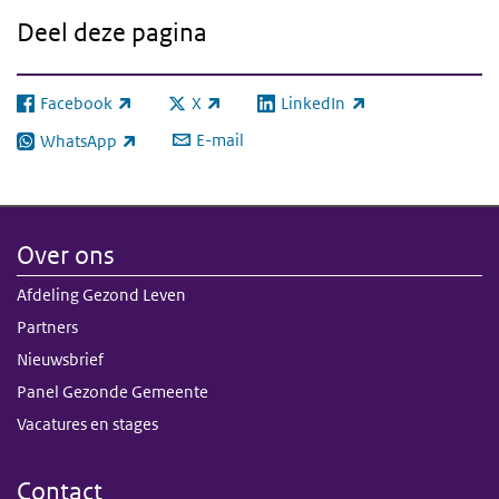
Deel deze pagina
Facebook
X
LinkedIn
(externe link)
(externe link)
(externe link)
E-mail
WhatsApp
(externe link)
Over ons
Afdeling Gezond Leven
Partners
Nieuwsbrief
Panel Gezonde Gemeente
Vacatures en stages
Contact