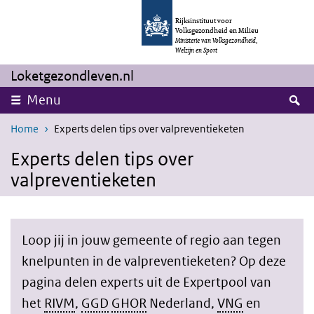
Overslaan en naar de inhoud gaan
Direct naar de hoofdnavigatie
Rijksinstituut voor
Volksgezondheid en Milieu
Ministerie van Volksgezondheid,
Welzijn en Sport
Loketgezondleven.nl
Z
Menu
Home
Experts delen tips over valpreventieketen
Experts delen tips over
valpreventieketen
Loop jij in jouw gemeente of regio aan tegen
knelpunten in de valpreventieketen? Op deze
pagina delen experts uit de Expertpool van
het
RIVM
,
GGD
GHOR
Nederland,
VNG
en