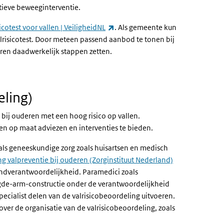
tieve beweeginterventie.
(externe link)
icotest voor vallen | VeiligheidNL
. Als gemeente kun
lrisicotest. Door meteen passend aanbod te tonen bij
ioren daadwerkelijk stappen zetten.
eling)
 bij ouderen met een hoog risico op vallen.
 en op maat adviezen en interventies te bieden.
 als geneeskundige zorg zoals huisartsen en medisch
ng valpreventie bij ouderen (Zorginstituut Nederland)
 eindverantwoordelijkheid. Paramedici zoals
gde-arm-constructie onder de verantwoordelijkheid
ecialist delen van de valrisicobeoordeling uitvoeren.
er de organisatie van de valrisicobeoordeling, zoals
ink)