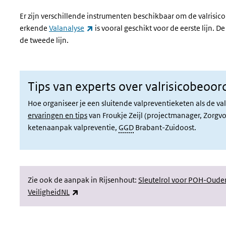
Er zijn verschillende instrumenten beschikbaar om de valrisi
(externe link)
erkende
Valanalyse
is vooral geschikt voor de eerste lijn. 
de tweede lijn.
Tips van experts over valrisicobeoor
Hoe organiseer je een sluitende valpreventieketen als de va
ervaringen en tips
van Froukje Zeijl (projectmanager, Zorgvo
ketenaanpak valpreventie,
GGD
Brabant-Zuidoost.
Zie ook de aanpak in Rijsenhout:
Sleutelrol voor POH-Oudere
(externe link)
VeiligheidNL