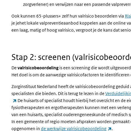
zorgverlener) en verwijzen naar een passende valpreven
Ook kunnen 65-plussers+ zelf hun valrisico beoordelen via
Ris
je jehet lokale valpreventieaanbod koppelen aan de online va
een laag, matig of hoog valrisico, vergroot je de kans dat sen
Stap 2: s
creenen (valrisicobeoord
De
valrisicobeoordeling
is een screening die wordt uitgevoerd
Het doel is om de aanwezige valrisicofactoren te identificeren
Zorginstituut Nederland heeft de valrisicobeoordeling geduid
specialisten die bieden. Dit is terug te lezen in de
Verduidelijki
(externe link)
De huisarts of specialist houdt hierbij het overzicht en de
fysiotherapeuten en ergotherapeuten kunnen met een verlen
van een huisarts, specialist ouderengeneeskunde of medisch sp
In een gemeente of regio moeten afspraken worden gemaakt ov
(externe l
opgenomen in
de werkwijze valrisicobeoordeling
.