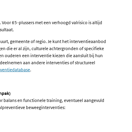
Voor 65-plussers met een verhoogd valrisico is altijd
ultaat.
buurt, gemeente of regio. Je kunt het interventieaanbod
 die er al zijn, culturele achtergronden of specifieke
 ouderen een interventie kiezen die aansluit bij hun
 deelnemen aan andere interventies of structureel
erventiedatabase
.
npak)
 balans en functionele training, eventueel aangevuld
lpreventieve beweeginterventies: