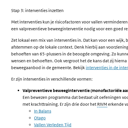
Stap 3: interventies inzetten
Met interventies kun je risicofactoren voor vallen
verminderen. 
een valpreventieve beweeginterventie nodig voor een goed res
Zet
lokaal
een mix van interventies in. Dat kan voor een wijk, 
afstemmen op de lokale context. Denk hierbij aan voorzieningen
behoeften van 65-plussers in de beoogde omgeving. Zo kunnen
wensen en behoeften. Ook vergroot het de kans dat zij hierna
beweegaanbod in de gemeente.
Bekijk
interventies in de int
Er zijn interventies in verschillende vormen:
Valpreventieve beweeginterventie (monofactoriële aa
Een bewezen programma dat bestaat uit oefeningen voor
met krachttraining. Er zijn drie door het
RIVM
erkende va
In Balans
Otago
Vallen Verleden Tijd