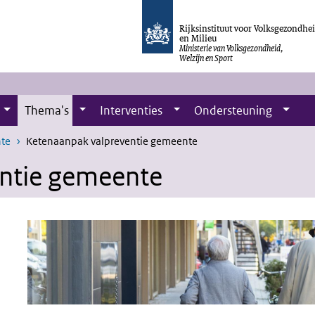
Rijksinstituut voor Volksgezondhe
en Milieu
Ministerie van Volksgezondheid,
Welzijn en Sport
Thema's
Interventies
Ondersteuning
nte
Ketenaanpak valpreventie gemeente
ntie gemeente