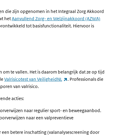
en die zijn opgenomen in het Integraal Zorg Akkoord
wt het
Aanvullend Zorg- en Welzijnakkoord (AZWA)
ontwikkeld tot basisfunctionaliteit. Hiervoor is
om te vallen. Het is daarom belangrijk dat ze op tijd
(externe link)
de
Valrisicotest van VeiligheidNL
. Professionals die
poren van valrisico.
rende acties:
doorverwijzen naar regulier sport- en beweegaanbod.
 doorverwijzen naar een valpreventieve
r een betere inschatting (valanalysescreening door