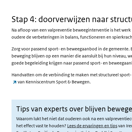
Stap 4: doorverwijzen naar struc
Na afloop van een valpreventie beweeginterventie is het werk
oudere de verbeteringen in balans, functioneren en spierkrac
Zorg voor passend sport- en beweegaanbod in de gemeente. En
beweging blijven op een manier die aansluit bij hun niveau, w
goede begeleiding krijgen naar passend sport- en beweegaa
Handvatten om de verbinding te maken met structureel sport
(externe link)
van Kenniscentrum Sport & Bewegen.
Tips van experts over blijven beweg
Waarom lukt het niet dat ouderen ook na een valpreventiecur
het effect vast te houden?
Lees de ervaringen en tips
van Ire