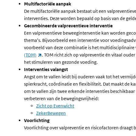
Multifactoriële aanpak
De multifactoriële aanpak bestaat uit een valpreventiev
interventies. Deze worden bepaald op basis van de geïden
Gecombineerde valpreventieve interventie
Een valpreventieve beweeginterventie kan worden gecom
thema’s. Bijvoorbeeld een interventie voor voedingsadv
voorbeeld van deze combinatie is het multidisciplinai
(externe link)
(TOM)
. TOM richt zich op valpreventie én vitaal ou
het stimuleren van gezonde voeding.
Interventies valangst
Angst om te vallen leidt bij ouderen vaak tot het vermijd
spierkracht, coördinatie en flexibiliteit. Dat maakt de ka
om te vallen zijn twee erkende interventies beschikbaar 
verbeteren van de bewegingsvrijheid:
Zicht op Evenwicht
ZekerBewegen
Voorlichting
Voorlichting over valpreventie en risicofactoren draagt