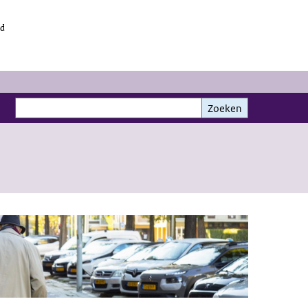
id
Zoeken
Zoeken