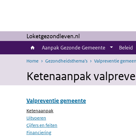
Overslaan en naar de inhoud gaan
Direct naar de hoofdnavigatie
Loketgezondleven.nl
Aanpak Gezonde Gemeente
Beleid
Home
Gezondheidsthema's
Valpreventie gemee
Ketenaanpak valpreve
Valpreventie gemeente
Overslaan menu Valpreventie gemeente
(Actieve pagina)
Ketenaanpak
Uitvoeren
Cijfers en feiten
Financiering