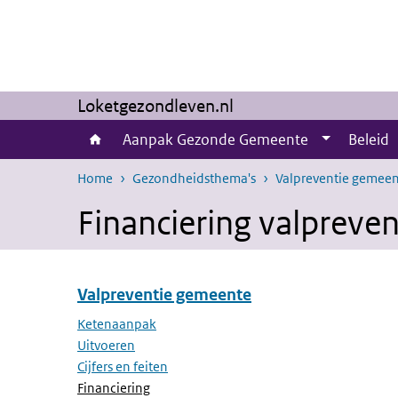
Overslaan en naar de inhoud gaan
Direct naar de hoofdnavigatie
Loketgezondleven.nl
Aanpak Gezonde Gemeente
Beleid
Home
Gezondheidsthema's
Valpreventie gemee
Financiering valpreve
Valpreventie gemeente
Overslaan menu Valpreventie gemeente
Ketenaanpak
Uitvoeren
Cijfers en feiten
(Actieve pagina)
Financiering