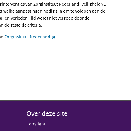
ginterventies van Zorginstituut Nederland. VeiligheidNL
ink)
t welke aanpassingen nodig zijn om te voldoen aan de
Vallen Verleden Tijd wordt niet vergoed door de
n de gestelde criteria.
(externe link)
van
Zorginstituut Nederland
.
Over deze site
nk)
Copyright