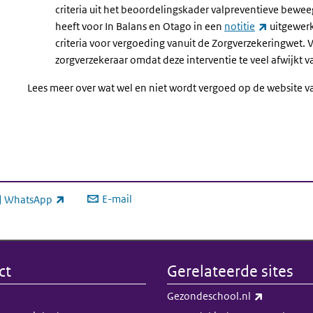
criteria uit het beoordelingskader valpreventieve bewee
(externe l
heeft voor In Balans en Otago in een
notitie
uitgewerk
criteria voor vergoeding vanuit de Zorgverzekeringwet. 
zorgverzekeraar omdat deze interventie te veel afwijkt va
Lees meer over wat wel en niet wordt vergoed op de website 
E-mail
WhatsApp
xterne link)
ct
Gerelateerde sites
(externe li
Gezondeschool.nl