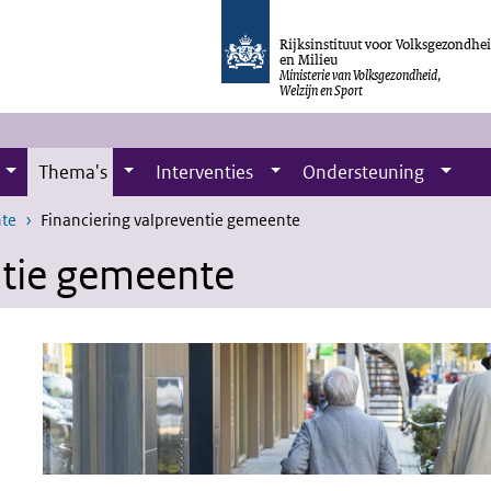
Rijksinstituut voor Volksgezondhe
en Milieu
Ministerie van Volksgezondheid,
Welzijn en Sport
Thema's
Interventies
Ondersteuning
nte
Financiering valpreventie gemeente
ntie gemeente