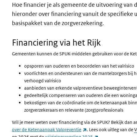
Hoe financier je als gemeente de uitvoering van
hieronder over financiering vanuit de specifieke 
basispakket van de zorgverzekering.
Financiering via het Rijk
Gemeenten kunnen de SPUK-middelen gebruiken voor de Kete
opsporen van ouderen en beoordelen van het valrisico
voorlichten en ondersteunen van de mantelzorgers bij
verhoogd valrisico
aanbieden van erkende valpreventieve beweegintervent
gedeeltelijk compenseren van ouderen die een woning
bekostigen van de coördinatie om de ketenaanpak binne
zorgverzekeraars en relevante (zorg)professionals
Wil je meer weten over financiering via de SPUK? Bekijk dan
(externe link)
over de Ketenaanpak Valpreventie
. Lees ook uitleg van de
(externe link)
en 2026 met de
wijzigingsregeling 2025
.