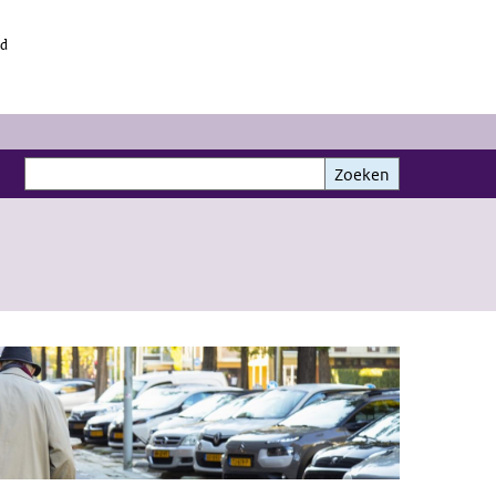
id
Zoeken
Zoeken