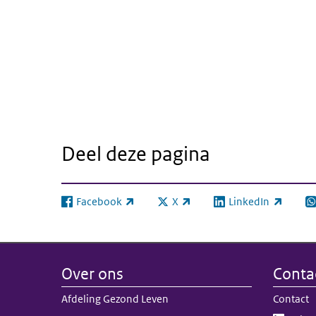
Deel deze pagina
Facebook
X
LinkedIn
(externe link)
(externe link)
(externe link)
(e
Over ons
Conta
Afdeling Gezond Leven
Contact