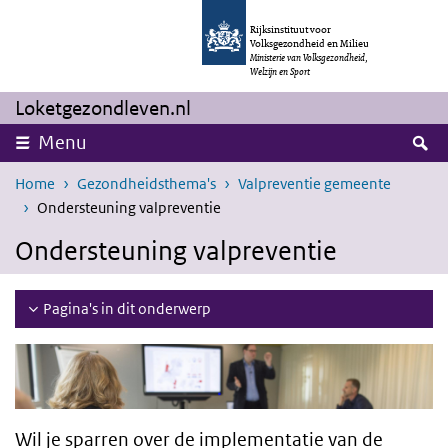
Overslaan en naar de inhoud gaan
Direct naar de hoofdnavigatie
Rijksinstituut voor
Volksgezondheid en Milieu
Ministerie van Volksgezondheid,
Welzijn en Sport
Loketgezondleven.nl
Z
Menu
Home
Gezondheidsthema's
Valpreventie gemeente
Ondersteuning valpreventie
Ondersteuning valpreventie
Pagina's in dit onderwerp
Wil je sparren over de implementatie van de