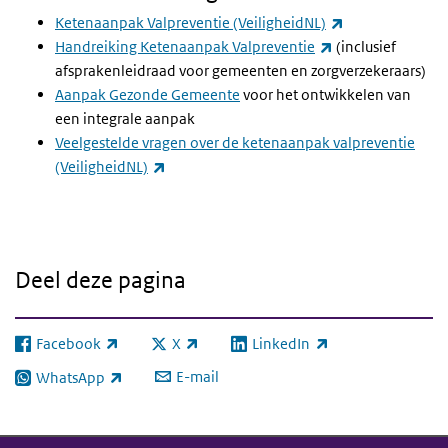
(externe link)
Ketenaanpak Valpreventie (VeiligheidNL)
(externe link)
Handreiking Ketenaanpak Valpreventie
(inclusief
afsprakenleidraad voor gemeenten en zorgverzekeraars)
Aanpak Gezonde Gemeente
voor het ontwikkelen van
een integrale aanpak
Veelgestelde vragen over de ketenaanpak valpreventie
(externe link)
(VeiligheidNL)
Deel deze pagina
Facebook
X
LinkedIn
(externe link)
(externe link)
(externe link)
E-mail
WhatsApp
(externe link)