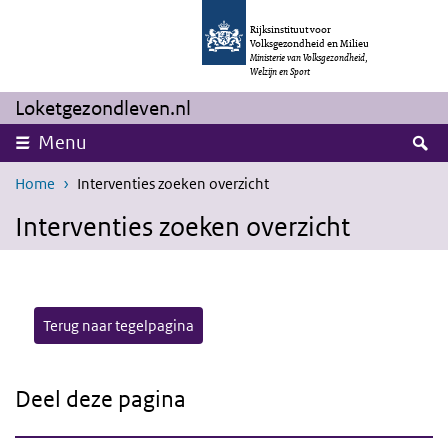
Overslaan en naar de inhoud gaan
Direct naar de hoofdnavigatie
Rijksinstituut voor
Volksgezondheid en Milieu
Ministerie van Volksgezondheid,
Welzijn en Sport
Loketgezondleven.nl
Z
Menu
Home
Interventies zoeken overzicht
Interventies zoeken overzicht
Terug naar tegelpagina
Deel deze pagina