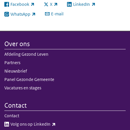
Facebook
X
LinkedIn
(externe link)
(externe link)
(externe link)
E-mail
WhatsApp
(externe link)
Over ons
Afdeling Gezond Leven
Partners
Nieuwsbrief
Panel Gezonde Gemeente
Vacatures en stages
Contact
Contact
(externe link)
Volg ons op LinkedIn​​