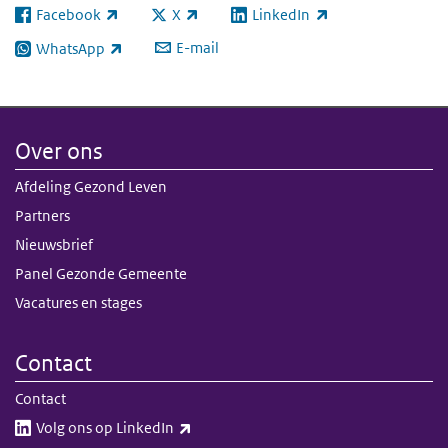
Facebook
X
LinkedIn
(externe link)
(externe link)
(externe link)
E-mail
WhatsApp
(externe link)
Over ons
Afdeling Gezond Leven
Partners
Nieuwsbrief
Panel Gezonde Gemeente
Vacatures en stages
Contact
Contact
(externe link)
Volg ons op LinkedIn​​