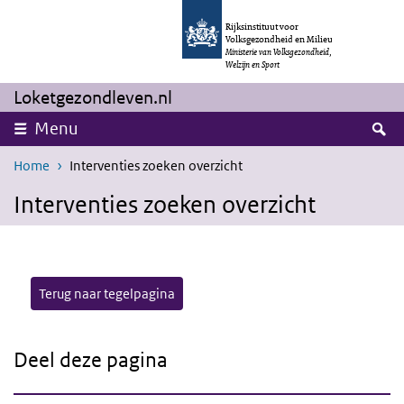
Overslaan en naar de inhoud gaan
Direct naar de hoofdnavigatie
Rijksinstituut voor
Volksgezondheid en Milieu
Ministerie van Volksgezondheid,
Welzijn en Sport
Loketgezondleven.nl
Z
Menu
Home
Interventies zoeken overzicht
Interventies zoeken overzicht
Terug naar tegelpagina
Deel deze pagina