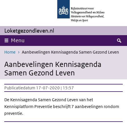
Overslaan en naar de inhoud gaan
Direct naar de hoofdnavigatie
Rijksinstituut voor
Volksgezondheid en Milieu
Ministerie van Volksgezondheid,
Welzijn en Sport
Loketgezondleven.nl
Z
Menu
Home
Aanbevelingen Kennisagenda Samen Gezond Leven
Aanbevelingen Kennisagenda
Samen Gezond Leven
Publicatiedatum 17-07-2020 | 15:57
De Kennisagenda Samen Gezond Leven van het
Kennisplatform Preventie beschrijft 7 aanbevelingen rondom
preventie.