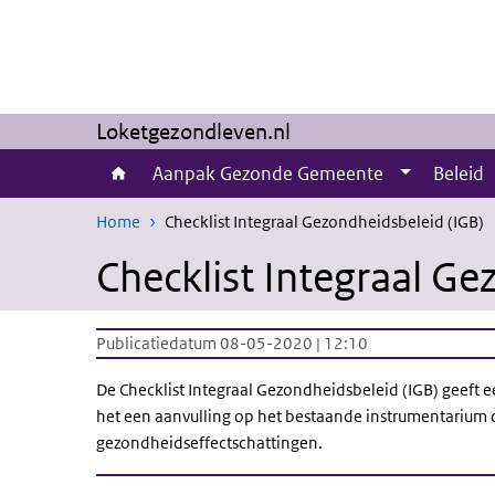
Overslaan en naar de inhoud gaan
Direct naar de hoofdnavigatie
Loketgezondleven.nl
Aanpak Gezonde Gemeente
Beleid
Home
Checklist Integraal Gezondheidsbeleid (IGB)
Checklist Integraal Ge
Publicatiedatum 08-05-2020 | 12:10
De Checklist Integraal Gezondheidsbeleid (IGB) geeft
het een aanvulling op het bestaande instrumentarium o
gezondheidseffectschattingen.