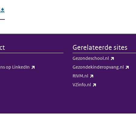
ct
Gerelateerde sites
(externe li
Gezondeschool.nl
(externe link)
(ex
ns op LinkedIn​​
Gezondekinderopvang.nl
(externe link)
RIVM.nl
(externe link)
VZinfo.nl