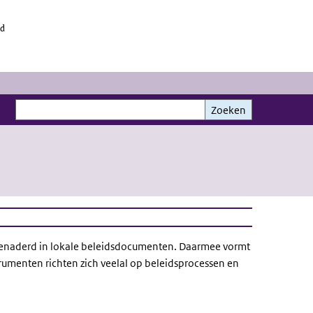
id
Zoeken
Zoeken
t benaderd in lokale beleidsdocumenten. Daarmee vormt
rumenten richten zich veelal op beleidsprocessen en