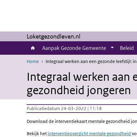
Overslaan en naar de inhoud gaan
Direct naar de hoofdnavigatie
Loketgezondleven.nl
Aanpak Gezonde Gemeente
Beleid
Home
Integraal werken aan een gezonde leefstijl: 
Integraal werken aan e
gezondheid jongeren
Publicatiedatum 24-03-2022 | 11:18
Download de interventiekaart mentale gezondheid jo
Bekijk het
interventieoverzicht mentale gezondheid
voo