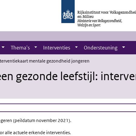
Rijksinstituut voor Volksgezondhe
en Milieu
Ministerie van Volksgezondheid,
Welzijn en Sport
Thema's
Interventies
Ondersteuning
interventiekaart mentale gezondheid jongeren
en gezonde leefstijl: interv
ngeren (peildatum november 2021).
r alle actuele erkende interventies.