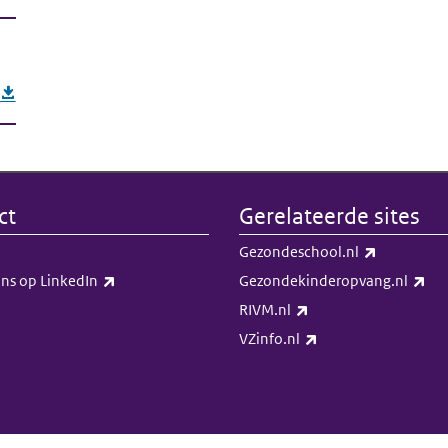
ct
Gerelateerde sites
(externe li
Gezondeschool.nl
(externe link)
(ex
ns op LinkedIn​​
Gezondekinderopvang.nl
(externe link)
RIVM.nl
(externe link)
VZinfo.nl