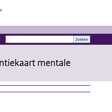
id
Zoeken
Zoeken
entiekaart mentale