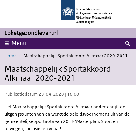
Overslaan en naar de inhoud gaan
Direct naar de hoofdnavigatie
Rijksinstituut voor
Volksgezondheid en Milieu
Ministerie van Volksgezondheid,
Welzijn en Sport
Loketgezondleven.nl
Z
Menu
Home
Maatschappelijk Sportakkoord Alkmaar 2020-2021
Maatschappelijk Sportakkoord
Alkmaar 2020-2021
Publicatiedatum 28-04-2020 | 16:00
Het Maatschappelijk Sportakkoord Alkmaar onderschrijft de
uitgangspunten van en werkt de beleidsvoornemens uit van de
gemeentelijke sportnota van 2019 ‘Masterplan: Sport en
bewegen, inclusief en vitaal!’.