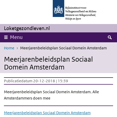
Overslaan en naar de inhoud gaan
Direct naar de hoofdnavigatie
Rijksinstituut voor
Volksgezondheid en Milieu
Ministerie van Volksgezondheid,
Welzijn en Sport
Loketgezondleven.nl
Z
Menu
Home
Meerjarenbeleidsplan Sociaal Domein Amsterdam
Meerjarenbeleidsplan Sociaal
Domein Amsterdam
Publicatiedatum 20-12-2018 | 15:39
Meerjarenbeleidsplan Sociaal Domein Amsterdam. Alle
Amsterdammers doen mee
Meerjarenbeleidsplan Sociaal Domein Amsterdam