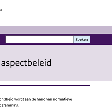
id
Zoeken
Zoeken
aspectbeleid
gezondheid wordt aan de hand van normatieve
rogramma’s.