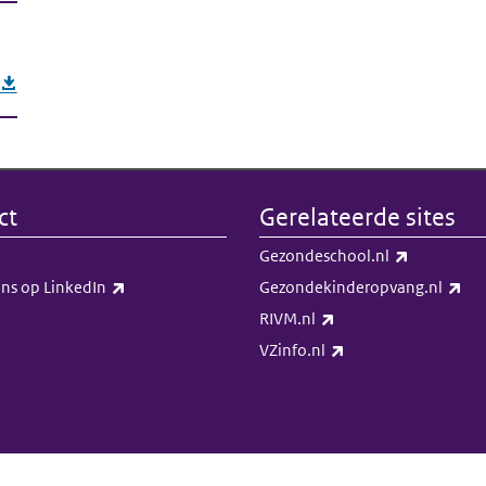
ct
Gerelateerde sites
(externe li
Gezondeschool.nl
(externe link)
(ex
ns op LinkedIn​​
Gezondekinderopvang.nl
(externe link)
RIVM.nl
(externe link)
VZinfo.nl