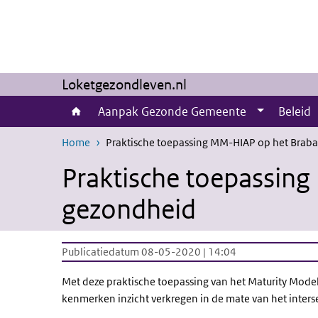
Overslaan en naar de inhoud gaan
Direct naar de hoofdnavigatie
Loketgezondleven.nl
Aanpak Gezonde Gemeente
Beleid
Home
Praktische toepassing MM-HIAP op het Braba
Praktische toepassin
gezondheid
Publicatiedatum 08-05-2020 | 14:04
Met deze praktische toepassing van het Maturity Mode
kenmerken inzicht verkregen in de mate van het inter