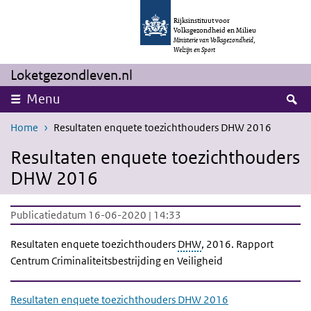
Overslaan en naar de inhoud gaan
Direct naar de hoofdnavigatie
Rijksinstituut voor
Volksgezondheid en Milieu
Ministerie van Volksgezondheid,
Welzijn en Sport
Loketgezondleven.nl
Z
Menu
Home
Resultaten enquete toezichthouders DHW 2016
Resultaten enquete toezichthouders
DHW 2016
Publicatiedatum 16-06-2020 | 14:33
Resultaten enquete toezichthouders
DHW
, 2016. Rapport
Centrum Criminaliteitsbestrijding en Veiligheid
Resultaten enquete toezichthouders DHW 2016