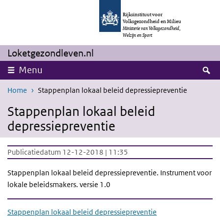
Overslaan en naar de inhoud gaan
Direct naar de hoofdnavigatie
Rijksinstituut voor
Volksgezondheid en Milieu
Ministerie van Volksgezondheid,
Welzijn en Sport
Loketgezondleven.nl
Z
Menu
Home
Stappenplan lokaal beleid depressiepreventie
Stappenplan lokaal beleid
depressiepreventie
Publicatiedatum 12-12-2018 | 11:35
Stappenplan lokaal beleid depressiepreventie. Instrument voor
lokale beleidsmakers. versie 1.0
Stappenplan lokaal beleid depressiepreventie