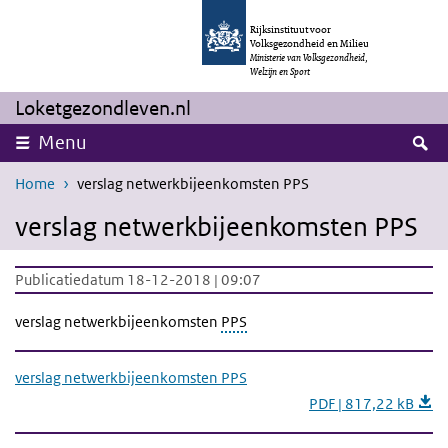
Overslaan en naar de inhoud gaan
Direct naar de hoofdnavigatie
Rijksinstituut voor
Volksgezondheid en Milieu
Ministerie van Volksgezondheid,
Welzijn en Sport
Loketgezondleven.nl
Z
Menu
Home
verslag netwerkbijeenkomsten PPS
verslag netwerkbijeenkomsten PPS
Publicatiedatum 18-12-2018 | 09:07
verslag netwerkbijeenkomsten
PPS
verslag netwerkbijeenkomsten PPS
PDF | 817,22 kB