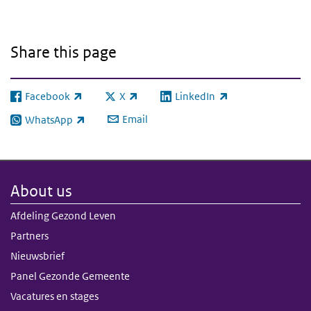
Share this page
Facebook
X
LinkedIn
(link is external)
(link is external)
(link is external)
Email
WhatsApp
(link is external)
About us
Afdeling Gezond Leven
Partners
Nieuwsbrief
Panel Gezonde Gemeente
Vacatures en stages