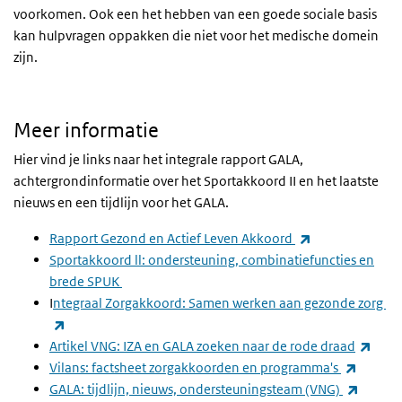
voorkomen. Ook een het hebben van een goede sociale basis
kan hulpvragen oppakken die niet voor het medische domein
zijn.
Meer informatie
Hier vind je links naar het integrale rapport GALA,
achtergrondinformatie over het Sportakkoord II en het laatste
nieuws en een tijdlijn voor het GALA.
(link is external
Rapport Gezond en Actief Leven Akkoord
Sportakkoord ll: ondersteuning, combinatiefuncties en
brede SPUK
I
ntegraal Zorgakkoord: Samen werken aan gezonde zorg
(link is external)
(link
Artikel VNG: IZA en GALA zoeken naar de rode draad
(link is
Vilans: factsheet zorgakkoorden en programma's
(link is
GALA: tijdlijn, nieuws, ondersteuningsteam (VNG)