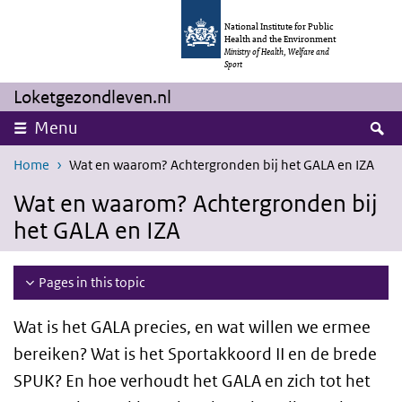
Skip to main content
Skip to main navigation
National Institute for Public
Health and the Environment
Ministry of Health, Welfare and
Sport
Loketgezondleven.nl
S
Menu
Home
Wat en waarom? Achtergronden bij het GALA en IZA
Wat en waarom? Achtergronden bij
het GALA en IZA
Pages in this topic
Wat is het GALA precies, en wat willen we ermee
bereiken? Wat is het Sportakkoord II en de brede
SPUK? En hoe verhoudt het GALA en zich tot het