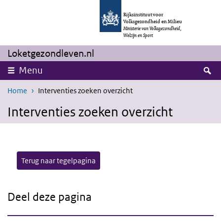
Overslaan en naar de inhoud gaan
Direct naar de hoofdnavigatie
Rijksinstituut voor
Volksgezondheid en Milieu
Ministerie van Volksgezondheid,
Welzijn en Sport
Loketgezondleven.nl
Z
Menu
Home
Interventies zoeken overzicht
Interventies zoeken overzicht
Terug naar tegelpagina
Deel deze pagina