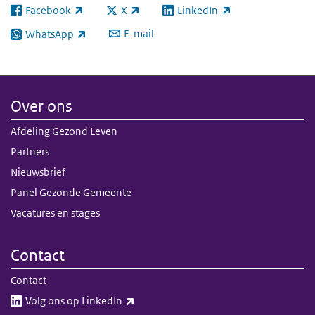
Facebook
X
LinkedIn
(externe link)
(externe link)
(externe link)
E-mail
WhatsApp
(externe link)
Over ons
Afdeling Gezond Leven
Partners
Nieuwsbrief
Panel Gezonde Gemeente
Vacatures en stages
Contact
Contact
(externe link)
Volg ons op LinkedIn​​