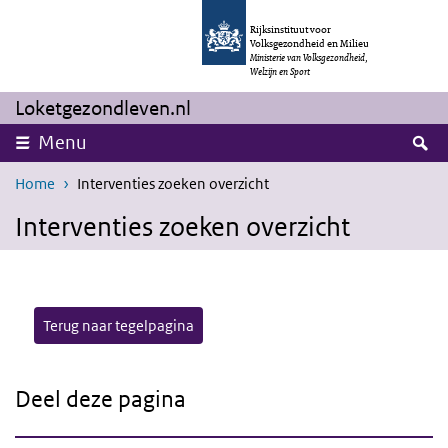
Overslaan en naar de inhoud gaan
Direct naar de hoofdnavigatie
Rijksinstituut voor
Volksgezondheid en Milieu
Ministerie van Volksgezondheid,
Welzijn en Sport
Loketgezondleven.nl
Z
Menu
Home
Interventies zoeken overzicht
Interventies zoeken overzicht
Terug naar tegelpagina
Deel deze pagina