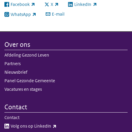
Facebook
X
LinkedIn
(externe link)
(externe link)
(externe link)
E-mail
WhatsApp
(externe link)
Over ons
Afdeling Gezond Leven
Partners
Nieuwsbrief
Panel Gezonde Gemeente
Vacatures en stages
Contact
Contact
(externe link)
Volg ons op LinkedIn​​