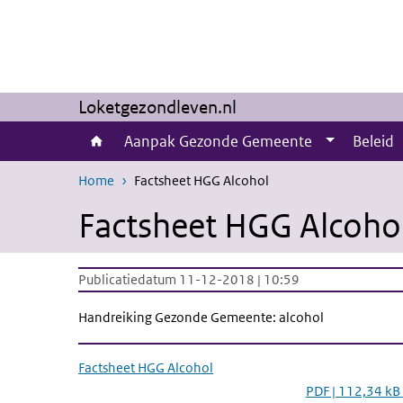
Overslaan en naar de inhoud gaan
Direct naar de hoofdnavigatie
Loketgezondleven.nl
Aanpak Gezonde Gemeente
Beleid
Home
Factsheet HGG Alcohol
Factsheet HGG Alcoho
Publicatiedatum 11-12-2018 | 10:59
Handreiking Gezonde Gemeente: alcohol
Factsheet HGG Alcohol
PDF | 112,34 kB