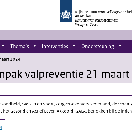
Rijksinstituut voor Volksgezondhe
en Milieu
Ministerie van Volksgezondheid,
Welzijn en Sport
Thema's
Interventies
Ondersteuning
maart 2024
npak valpreventie 21 maart
sgezondheid, Welzijn en Sport, Zorgverzekeraars Nederland, de Vere
it het Gezond en Actief Leven Akkoord, GALA, betrokken bij de inric
24