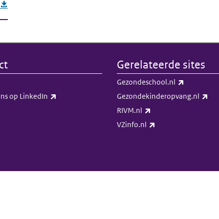
ct
Gerelateerde sites
(externe li
Gezondeschool.nl
(externe link)
(ex
ns op LinkedIn​​
Gezondekinderopvang.nl
(externe link)
RIVM.nl
(externe link)
VZinfo.nl