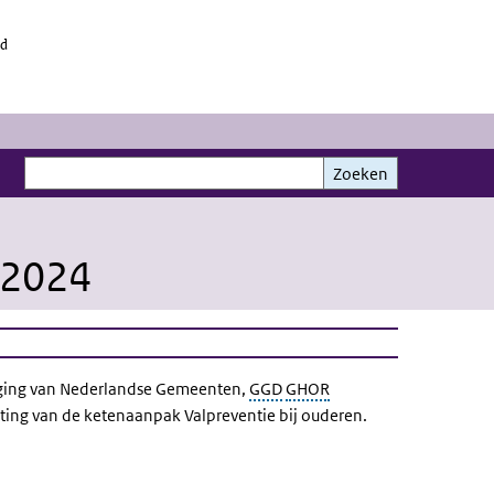
id
Zoeken
Zoeken
 2024
niging van Nederlandse Gemeenten,
GGD
GHOR
hting van de ketenaanpak Valpreventie bij ouderen.