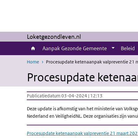
Overslaan en naar de inhoud gaan
Direct naar de hoofdnavigatie
Loketgezondleven.nl
Aanpak Gezonde Gemeente
Beleid
Home
Procesupdate ketenaanpak valpreventie 21 
Procesupdate ketenaa
Publicatiedatum 03-04-2024 | 12:13
Deze update is afkomstig van het ministerie van Volk
Nederland en VeiligheidNL. Deze organisaties zijn vanu
Procesupdate ketenaanpak valpreventie 21 maart 20