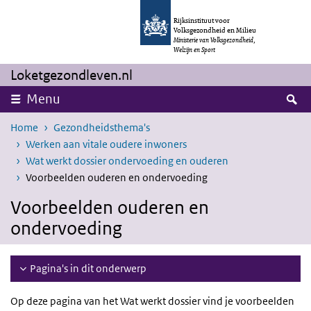
Overslaan en naar de inhoud gaan
Direct naar de hoofdnavigatie
Rijksinstituut voor
Volksgezondheid en Milieu
Ministerie van Volksgezondheid,
Welzijn en Sport
Loketgezondleven.nl
Z
Menu
Home
Gezondheidsthema's
Werken aan vitale oudere inwoners
Wat werkt dossier ondervoeding en ouderen
Voorbeelden ouderen en ondervoeding
Voorbeelden ouderen en
ondervoeding
Pagina's in dit onderwerp
Op deze pagina van het Wat werkt dossier vind je voorbeelden