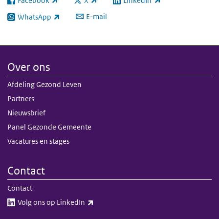
Facebook
X
LinkedIn
(externe link)
(externe link)
(externe link)
E-mail
WhatsApp
(externe link)
Over ons
Afdeling Gezond Leven
Partners
Nieuwsbrief
Panel Gezonde Gemeente
Vacatures en stages
Contact
Contact
(externe link)
Volg ons op LinkedIn​​