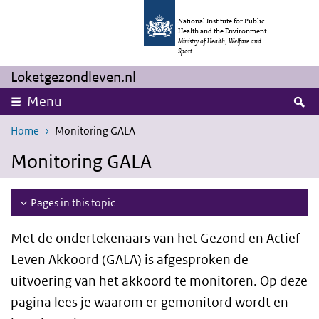
Skip to main content
Skip to main navigation
National Institute for Public
Health and the Environment
Ministry of Health, Welfare and
Sport
Loketgezondleven.nl
S
Menu
Home
Monitoring GALA
Monitoring GALA
Pages in this topic
Met de ondertekenaars van het Gezond en Actief
Leven Akkoord (GALA) is afgesproken de
uitvoering van het akkoord te monitoren. Op deze
pagina lees je waarom er gemonitord wordt en