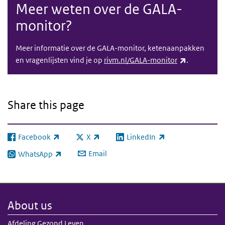
Meer weten over de GALA-
monitor?
Meer informatie over de GALA-monitor, ketenaanpakken
(link is exte
en vragenlijsten vind je op
rivm.nl/GALA-monitor
.
Share this page
Facebook
X
LinkedIn
(link is external)
(link is external)
(link is external)
Email
WhatsApp
(link is external)
About us
Afdeling Gezond Leven