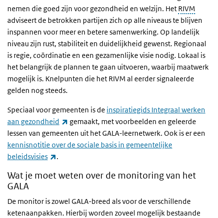
nemen die goed zijn voor gezondheid en welzijn. Het
RIVM
adviseert de betrokken partijen zich op alle niveaus te blijven
inspannen voor meer en betere samenwerking. Op landelijk
niveau zijn rust, stabiliteit en duidelijkheid gewenst. Regionaal
is regie, coördinatie en een gezamenlijke visie nodig. Lokaal is
het belangrijk de plannen te gaan uitvoeren, waarbij maatwerk
mogelijk is.
Knelpunten die het RIVM al eerder signaleerde
gelden nog steeds.
Speciaal voor gemeenten is de
inspiratiegids Integraal werken
(link is external)
aan gezondheid
gemaakt, met voorbeelden en geleerde
lessen van gemeenten uit het GALA-leernetwerk. Ook is er een
kennisnotitie over de sociale basis in gemeentelijke
(link is external)
beleidsvisies
.
Wat je moet weten over de monitoring van het
GALA
De monitor is zowel GALA-breed als voor de verschillende
ketenaanpakken. Hierbij worden zoveel mogelijk bestaande