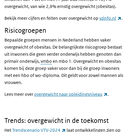
overgewicht, van wie 2,9% ernstig overgewicht (obesitas).
(link 
Bekijk meer cijfers en feiten over overgewicht op
vzinfo.nl
.
Risicogroepen
Bepaalde groepen mensen in Nederland hebben vaker
overgewicht of obesitas. De belangrijkste risicogroep bestaat
uit inwoners die geen verder onderwijs hebben genoten dan
primair onderwijs,
vmbo
en mbo 1. Overgewicht en obesitas
komen bij deze groep vaker voor dan bij de groep inwoners
met een hbo of wo-diploma. Dit geldt voor zowel mannen als
vrouwen.
(link is exter
Lees meer over
overgewicht naar opleidingsniveau
.
Trends: overgewicht in de toekomst
(link is external)
Het
Trendscenario VTV-2024
laat ontwikkelingen zien op