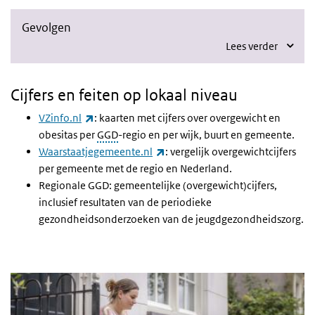
Gevolgen
Lees verder
Cijfers en feiten op lokaal niveau
(link is external)
VZinfo.nl
: kaarten met cijfers over overgewicht en
obesitas per
GGD
-regio en per wijk, buurt en gemeente.
(link is external)
Waarstaatjegemeente.nl
: vergelijk overgewichtcijfers
per gemeente met de regio en Nederland.
Regionale GGD: gemeentelijke (overgewicht)cijfers,
inclusief resultaten van de periodieke
gezondheidsonderzoeken van de jeugdgezondheidszorg.
Nieuwsbrief Gezond Leven