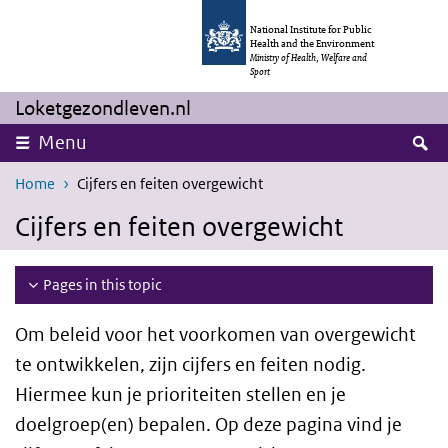
Skip to main content
Skip to main navigation
National Institute for Public
Health and the Environment
Ministry of Health, Welfare and
Sport
Loketgezondleven.nl
S
Menu
Home
Cijfers en feiten overgewicht
Cijfers en feiten overgewicht
Pages in this topic
Om beleid voor het voorkomen van overgewicht
te ontwikkelen, zijn cijfers en feiten nodig.
Hiermee kun je prioriteiten stellen en je
doelgroep(en) bepalen. Op deze pagina vind je