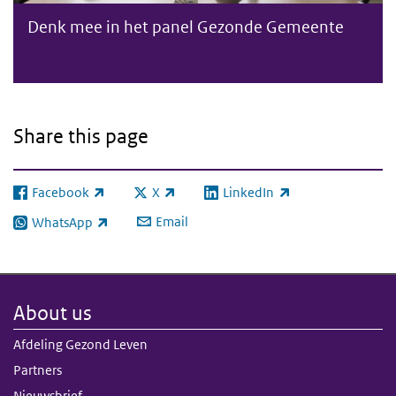
Denk mee in het panel Gezonde Gemeente
Share this page
Facebook
X
LinkedIn
(link is external)
(link is external)
(link is external)
Email
WhatsApp
(link is external)
About us
Afdeling Gezond Leven
Partners
Nieuwsbrief