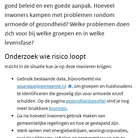
goed beleid en een goede aanpak. Hoeveel
inwoners kampen met problemen rondom
armoede of gezondheid? Welke problemen doen
zich voor bij welke groepen en in welke
levensfase?
Onderzoek wie risico loopt
Inzicht in de situatie kun je op deze manieren krijgen:
Gebruik bestaande data, bijvoorbeeld via
(externe link)
waarstaatjegemeente.nl
, om groepen en huishoudens
te identificeren die gevoelig zijn voor armoede en/of
schulden. Op de pagina
gezondheidsprofiel
vind je nog
meer bruikbare
bronnen
.
Ga na hoeveel inwoners gebruik maken van
gemeentelijke regelingen en hoe ze gestapeld zijn.
Werk samen met energiebedrijven, woningcorporaties,
sociale wijkteams, scholen en zorgverzekeraars om zo