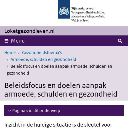
Overslaan en naar de inhoud gaan
Direct naar de hoofdnavigatie
Rijksinstituut voor
Volksgezondheid en Milieu
Ministerie van Volksgezondheid,
Welzijn en Sport
Loketgezondleven.nl
Z
Menu
Home
Gezondheidsthema's
Armoede, schulden en gezondheid
Beleidsfocus en doelen aanpak armoede, schulden en
gezondheid
Beleidsfocus en doelen aanpak
armoede, schulden en gezondheid
Pagina's in dit onderwerp
Inzicht in de huidige situatie is de sleutel voor