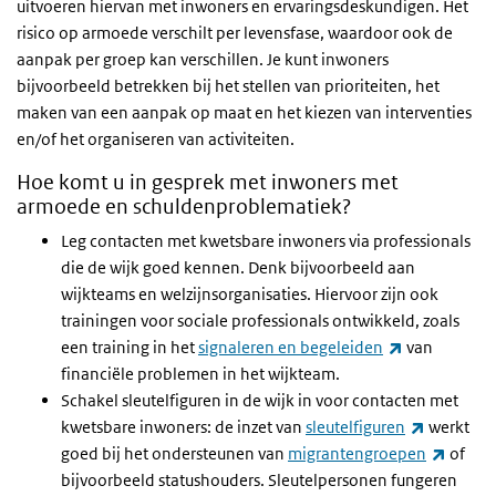
uitvoeren hiervan met inwoners en ervaringsdeskundigen. Het
risico op armoede verschilt per levensfase, waardoor ook de
aanpak per groep kan verschillen. Je kunt inwoners
bijvoorbeeld betrekken bij het stellen van prioriteiten, het
maken van een aanpak op maat en het kiezen van interventies
en/of het organiseren van activiteiten.
Hoe komt u in gesprek met inwoners met
armoede en schuldenproblematiek?
Leg contacten met kwetsbare inwoners via professionals
die de wijk goed kennen. Denk bijvoorbeeld aan
wijkteams en welzijnsorganisaties. Hiervoor zijn ook
trainingen voor sociale professionals ontwikkeld, zoals
(externe link
een training in het
signaleren en begeleiden
van
financiële problemen in het wijkteam.
Schakel sleutelfiguren in de wijk in voor contacten met
(externe l
kwetsbare inwoners: de inzet van
sleutelfiguren
werkt
(extern
goed bij het ondersteunen van
migrantengroepen
of
bijvoorbeeld statushouders. Sleutelpersonen fungeren