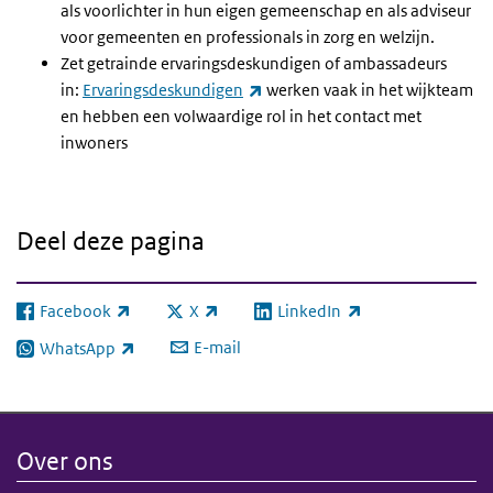
als voorlichter in hun eigen gemeenschap en als adviseur
voor gemeenten en professionals in zorg en welzijn.
Zet getrainde ervaringsdeskundigen of ambassadeurs
(externe link)
in:
Ervaringsdeskundigen
werken vaak in het wijkteam
en hebben een volwaardige rol in het contact met
inwoners
Deel deze pagina
Facebook
X
LinkedIn
(externe link)
(externe link)
(externe link)
E-mail
WhatsApp
(externe link)
Over ons