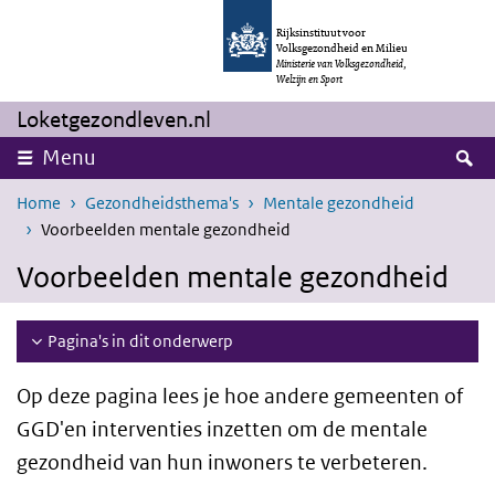
Overslaan en naar de inhoud gaan
Direct naar de hoofdnavigatie
Rijksinstituut voor
Volksgezondheid en Milieu
Ministerie van Volksgezondheid,
Welzijn en Sport
Loketgezondleven.nl
Z
Menu
Home
Gezondheidsthema's
Mentale gezondheid
Voorbeelden mentale gezondheid
Voorbeelden mentale gezondheid
Pagina's in dit onderwerp
Op deze pagina lees je hoe andere gemeenten of
GGD'en interventies inzetten om de mentale
gezondheid van hun inwoners te verbeteren.