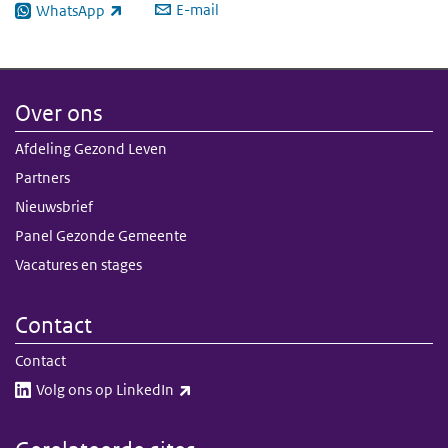
E-mail
WhatsApp
(externe link)
Over ons
Afdeling Gezond Leven
Partners
Nieuwsbrief
Panel Gezonde Gemeente
Vacatures en stages
Contact
Contact
(externe link)
Volg ons op LinkedIn​​