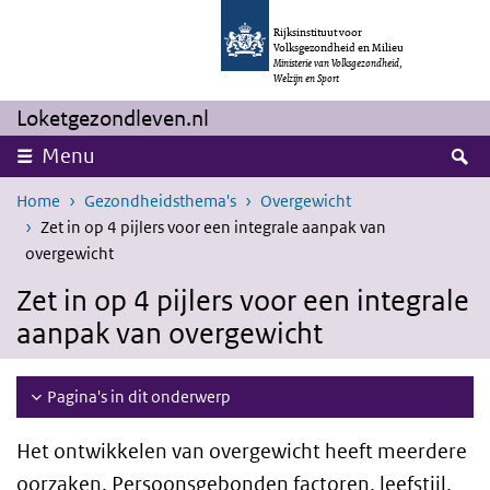
Overslaan en naar de inhoud gaan
Direct naar de hoofdnavigatie
Rijksinstituut voor
Volksgezondheid en Milieu
Ministerie van Volksgezondheid,
Welzijn en Sport
Loketgezondleven.nl
Z
Menu
Home
Gezondheidsthema's
Overgewicht
Zet in op 4 pijlers voor een integrale aanpak van
overgewicht
Zet in op 4 pijlers voor een integrale
aanpak van overgewicht
Pagina's in dit onderwerp
Het ontwikkelen van overgewicht heeft meerdere
oorzaken. Persoonsgebonden factoren, leefstijl,