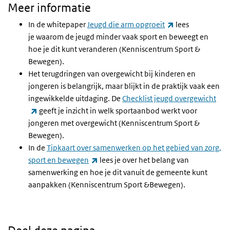
Meer informatie
(externe link)
In de whitepaper
Jeugd die arm opgroeit
lees
je waarom de jeugd minder vaak sport en beweegt en
hoe je dit kunt veranderen (Kenniscentrum Sport &
Bewegen).
Het terugdringen van overgewicht bij kinderen en
jongeren is belangrijk, maar blijkt in de praktijk vaak een
ingewikkelde uitdaging. De
Checklist jeugd overgewicht
(externe link)
geeft je inzicht in welk sportaanbod werkt voor
jongeren met overgewicht (Kenniscentrum Sport &
Bewegen).
In de
Tipkaart over samenwerken op het gebied van zorg,
(externe link)
sport en bewegen
lees je over het belang van
samenwerking en hoe je dit vanuit de gemeente kunt
aanpakken (Kenniscentrum Sport &Bewegen).