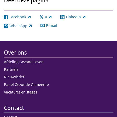
Deel deze pagina
Facebook
X
LinkedIn
(externe link)
(externe link)
(externe link)
E-mail
WhatsApp
(externe link)
Over ons
Afdeling Gezond Leven
Partners
Nieuwsbrief
Panel Gezonde Gemeente
Vacatures en stages
Contact