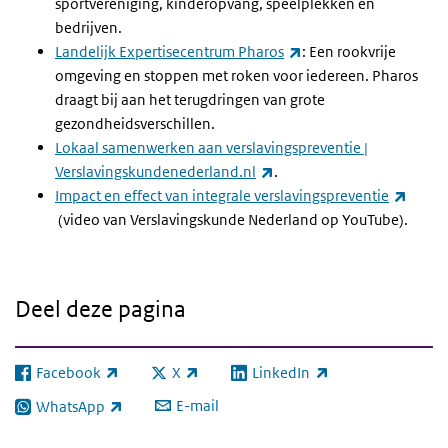
sportvereniging, kinderopvang, speelplekken en
bedrijven.
(externe link)
Landelijk Expertisecentrum Pharos
: Een rookvrije
omgeving en stoppen met roken voor iedereen. Pharos
draagt bij aan het terugdringen van grote
gezondheidsverschillen.
Lokaal samenwerken aan verslavingspreventie |
(externe link)
Verslavingskundenederland.nl
.
Impact en effect van integrale verslavingspreventie
(externe link)
(video van Verslavingskunde Nederland op YouTube).
Deel deze pagina
Facebook
X
LinkedIn
(externe link)
(externe link)
(externe link)
E-mail
WhatsApp
(externe link)