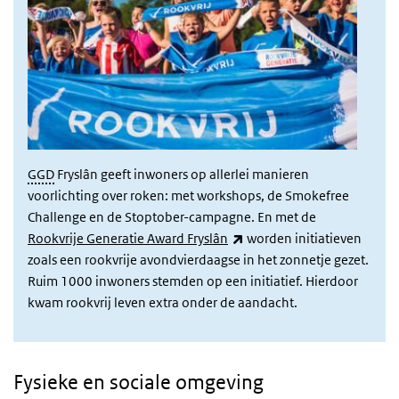
GGD
Fryslân geeft inwoners op allerlei manieren
voorlichting over roken: met workshops, de Smokefree
Challenge en de Stoptober-campagne. En met de
(externe link)
Rookvrije Generatie Award Fryslân
worden initiatieven
zoals een rookvrije avondvierdaagse in het zonnetje gezet.
Ruim 1000 inwoners stemden op een initiatief. Hierdoor
kwam rookvrij leven extra onder de aandacht.
Fysieke en sociale omgeving