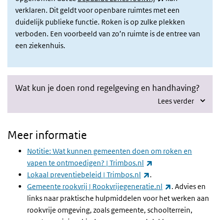
verklaren. Dit geldt voor openbare ruimtes met een
duidelijk publieke functie. Roken is op zulke plekken
verboden. Een voorbeeld van zo’n ruimte is de entree van
een ziekenhuis.
Wat kun je doen rond regelgeving en handhaving?
Lees verder
Meer informatie
Notitie: Wat kunnen gemeenten doen om roken en
(externe link)
vapen te ontmoedigen? | Trimbos.nl
(externe link)
Lokaal preventiebeleid | Trimbos.nl
.
(externe link)
Gemeente rookvrij | Rookvrijegeneratie.nl
. Advies en
links naar praktische hulpmiddelen voor het werken aan
rookvrije omgeving, zoals gemeente, schoolterrein,