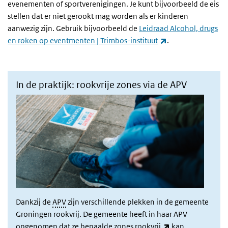
evenementen of sportverenigingen. Je kunt bijvoorbeeld de eis
stellen dat er niet gerookt mag worden als er kinderen
aanwezig zijn. Gebruik bijvoorbeeld de
Leidraad Alcohol, drugs
(externe link)
en roken op eventmenten | Trimbos-instituut
.
In de praktijk: rookvrije zones via de APV
Dankzij de
APV
zijn verschillende plekken in de gemeente
Groningen rookvrij. De gemeente heeft in haar APV
(externe link)
opgenomen dat ze
bepaalde zones rookvrij
kan