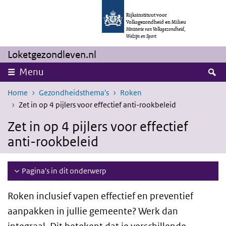
Overslaan en naar de inhoud gaan
Direct naar de hoofdnavigatie
Rijksinstituut voor
Volksgezondheid en Milieu
Ministerie van Volksgezondheid,
Welzijn en Sport
Loketgezondleven.nl
Z
Menu
Home
Gezondheidsthema's
Roken
Zet in op 4 pijlers voor effectief anti-rookbeleid
Zet in op 4 pijlers voor effectief
anti-rookbeleid
Pagina's in dit onderwerp
Roken inclusief vapen effectief en preventief
aanpakken in jullie gemeente? Werk dan