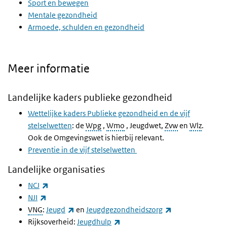
Sport en bewegen
Mentale gezondheid
Armoede, schulden en gezondheid
Meer informatie
Landelijke kaders publieke gezondheid
Wettelijke kaders Publieke gezondheid en de vijf
stelselwetten
: de
Wpg
,
Wmo
, Jeugdwet,
Zvw
en
Wlz
.
Ook de Omgevingswet is hierbij relevant.
Preventie in de vijf stelselwetten
Landelijke organisaties
(link is external)
NCJ
(link is external)
NJI
(link is external)
(link is external)
VNG
:
Jeugd
en
Jeugdgezondheidszorg
(link is external)
Rijksoverheid:
Jeugdhulp