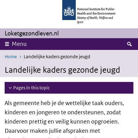
Skip to main content
Skip to main navigation
National Institute for Public
Health and the Environment
Ministry of Health, Welfare and
Sport
Loketgezondleven.nl
S
Menu
Home
Landelijke kaders gezonde jeugd
Landelijke kaders gezonde jeugd
Pages in this topic
Als gemeente heb je de wettelijke taak ouders,
kinderen en jongeren te ondersteunen, zodat
kinderen prettig en veilig kunnen opgroeien.
Daarvoor maken jullie afspraken met