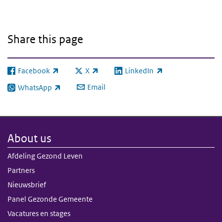
Share this page
Facebook
X
LinkedIn
(link is external)
(link is external)
(link is external)
Email
WhatsApp
(link is external)
About us
Afdeling Gezond Leven
Partners
Nieuwsbrief
Panel Gezonde Gemeente
Vacatures en stages