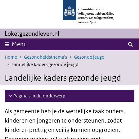
Overslaan en naar de inhoud gaan
Direct naar de hoofdnavigatie
Rijksinstituut voor
Volksgezondheid en Milieu
Ministerie van Volksgezondheid,
Welzijn en Sport
Loketgezondleven.nl
Z
Menu
Home
Gezondheidsthema's
Gezonde jeugd
Landelijke kaders gezonde jeugd
Landelijke kaders gezonde jeugd
Pagina's in dit onderwerp
Als gemeente heb je de wettelijke taak ouders,
kinderen en jongeren te ondersteunen, zodat
kinderen prettig en veilig kunnen opgroeien.