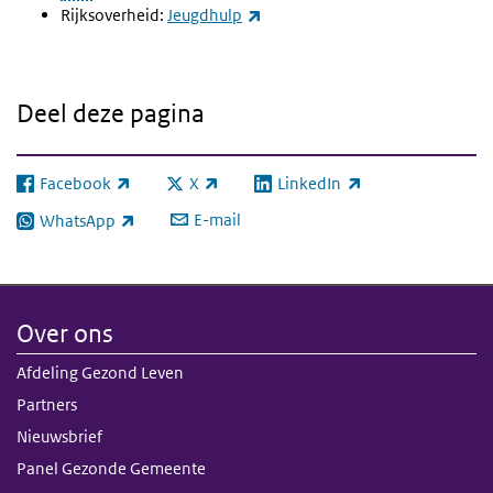
(externe link)
Rijksoverheid:
Jeugdhulp
Deel deze pagina
Facebook
X
LinkedIn
(externe link)
(externe link)
(externe link)
E-mail
WhatsApp
(externe link)
Over ons
Afdeling Gezond Leven
Partners
Nieuwsbrief
Panel Gezonde Gemeente