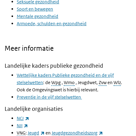
Seksuele gezondheid
Sport en bewegen
Mentale gezondheid
Armoede, schulden en gezondheid
Meer informatie
Landelijke kaders publieke gezondheid
Wettelijke kaders Publieke gezondheid en de vijf
stelselwetten
: de
Wpg
,
Wmo
, Jeugdwet,
Zvw
en
Wlz
.
Ook de Omgevingswet is hierbij relevant.
Preventie in de vijf stelselwetten
Landelijke organisaties
(externe link)
NCJ
(externe link)
NJI
(externe link)
(externe link)
VNG
:
Jeugd
en
Jeugdgezondheidszorg